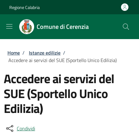
Salta al contenuto principale
Skip to footer content
Regione Calabria
Comune di Cerenzia
Briciole di pane
Home
/
Istanze edilizie
/
Accedere ai servizi del SUE (Sportello Unico Edilizia)
Accedere ai servizi del
SUE (Sportello Unico
Edilizia)
Condividi