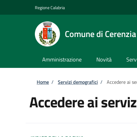
Salta al contenuto principale
Skip to footer content
Regione Calabria
Comune di Cerenzia
Amministrazione
Novità
Serv
Briciole di pane
Home
/
Servizi demografici
/
Accedere ai se
Accedere ai servi