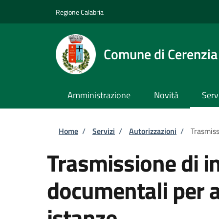
Salta al contenuto principale
Skip to footer content
Regione Calabria
Comune di Cerenzia
Amministrazione
Novità
Serv
Briciole di pane
Home
/
Servizi
/
Autorizzazioni
/
Trasmiss
Trasmissione di i
documentali per al
istanze