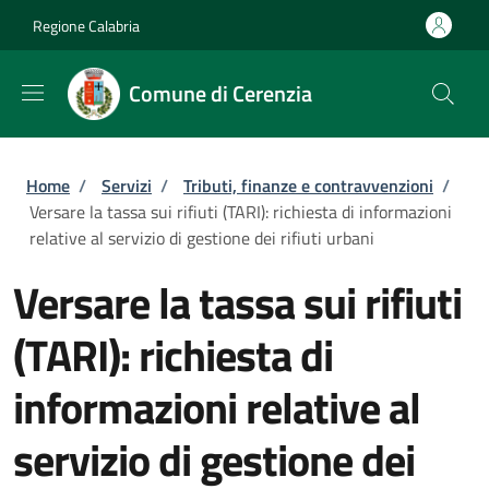
Salta al contenuto principale
Skip to footer content
Regione Calabria
Comune di Cerenzia
Briciole di pane
Home
/
Servizi
/
Tributi, finanze e contravvenzioni
/
Versare la tassa sui rifiuti (TARI): richiesta di informazioni
relative al servizio di gestione dei rifiuti urbani
Versare la tassa sui rifiuti
(TARI): richiesta di
informazioni relative al
servizio di gestione dei